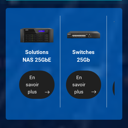
Ca
Switches
Solutions
d’ex
25Gb
NAS 25GbE
2
En
En
E
savoir
savoir
savo
plus
plus
plu