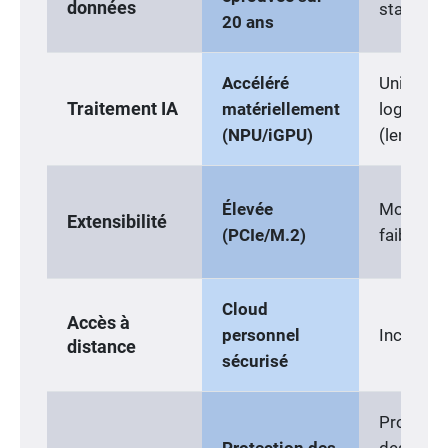
données
standard
20 ans
Accéléré
Uniquem
Traitement IA
matériellement
logiciel
(NPU/iGPU)
(lent)
Élevée
Modérée
Extensibilité
(PCIe/M.2)
faible
Cloud
Accès à
personnel
Inclus
distance
sécurisé
Protecti