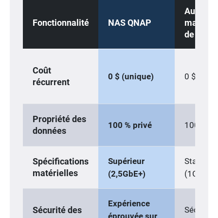
Autres
Fonctionnalité
NAS QNAP
marque
de NAS
Coût
0 $ (unique)
0 $ (uniq
récurrent
Propriété des
100 % privé
100 % pr
données
Supérieur
Standard
Spécifications
matérielles
(2,5GbE+)
(1GbE)
Expérience
Sécurité
Sécurité des
éprouvée sur