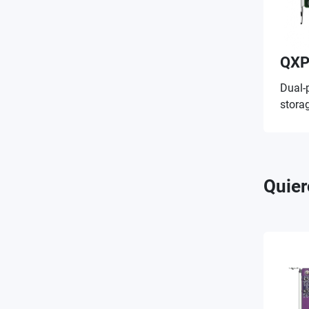
QXP
Dual-
stora
Quier