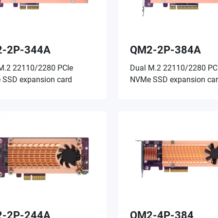
-2P-344A
QM2-2P-384A
M.2 22110/2280 PCIe
Dual M.2 22110/2280 PC
SSD expansion card
NVMe SSD expansion ca
-2P-244A
QM2-4P-384