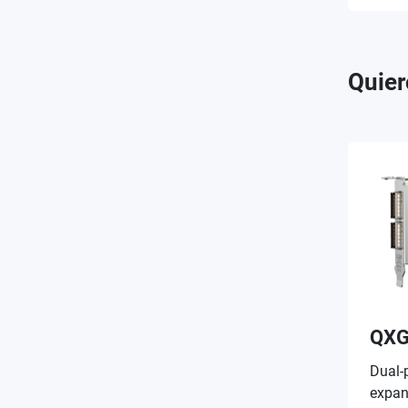
Quier
QXG
Dual-
expan