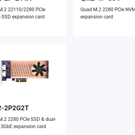
M.2 22110/2280 PCIe
Quad M.2 2280 PCIe NV
SSD expansion card
expansion card
-2P2G2T
M.2 2280 PCIe SSD & dual-
2.5GbE expansion card