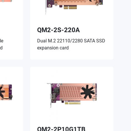
QM2-2S-220A
Ie
Dual M.2 22110/2280 SATA SSD
rd
expansion card
QM2-2P10G1TB