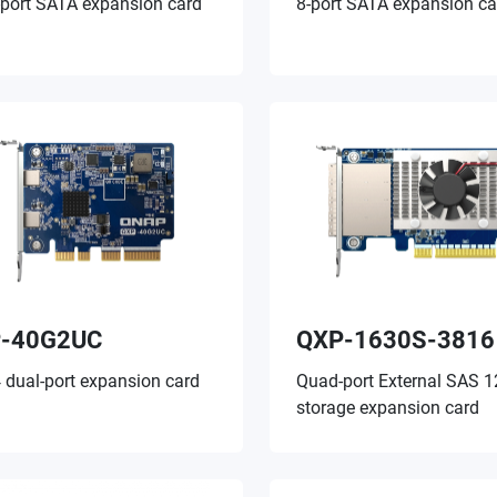
port SATA expansion card
8-port SATA expansion ca
-40G2UC
QXP-1630S-3816
 dual-port expansion card
Quad-port External SAS 
storage expansion card