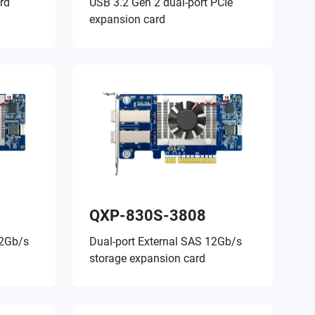
rd
USB 3.2 Gen 2 dual-port PCIe
expansion card
QXP-830S-3808
12Gb/s
Dual-port External SAS 12Gb/s
storage expansion card