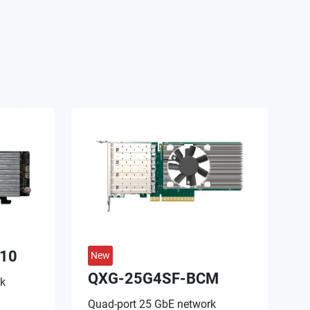
10
New
QXG-25G4SF-BCM
rk
Quad-port 25 GbE network