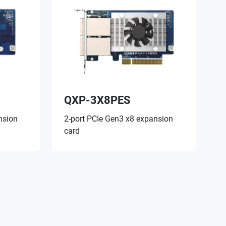
QXP-3X8PES
nsion
2-port PCIe Gen3 x8 expansion
card