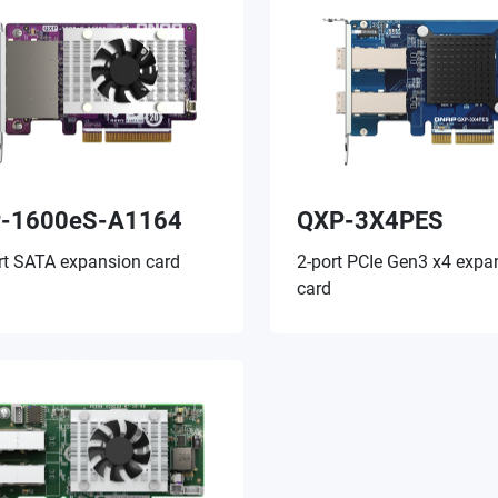
-1600eS-A1164
QXP-3X4PES
rt SATA expansion card
2-port PCIe Gen3 x4 expa
card