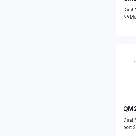
Dual 
NVMe 
QM2
Dual 
port 