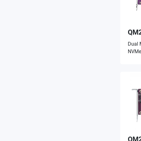
QM2
Dual 
NVMe 
QM2