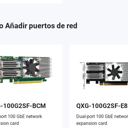
o Añadir puertos de red
-100G2SF-BCM
QXG-100G2SF-E8
port 100 GbE network
Dual-port 100 GbE netwo
sion card
expansion card