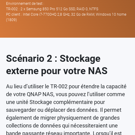
Environnement de test :
TR-002 : 2 x Samsung 850 Pro 512 Go SSD, RAID 0, NTFS
PC client : Intel Core i7-7700HQ 2,8 GHz, 32 Go de RAM, Windows 10 home
(1809)
Scénario 2 : Stockage
externe pour votre NAS
Au lieu d’utiliser le TR-002 pour étendre la capacité
de votre QNAP NAS, vous pouvez l’utiliser comme
une unité Stockage complémentaire pour
sauvegarder ou déplacer des données. Il permet
également de migrer physiquement de grandes
collections de données qui nécessiteraient une
bande passante réseau importante. Lorsqu’il est