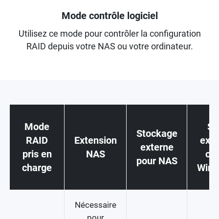
Mode contrôle logiciel
Utilisez ce mode pour contrôler la configuration
RAID depuis votre NAS ou votre ordinateur.
Mode
St
Stockage
RAID
Extension
exte
externe
pris en
NAS
ord
pour NAS
charge
Win
Nécessaire
pour