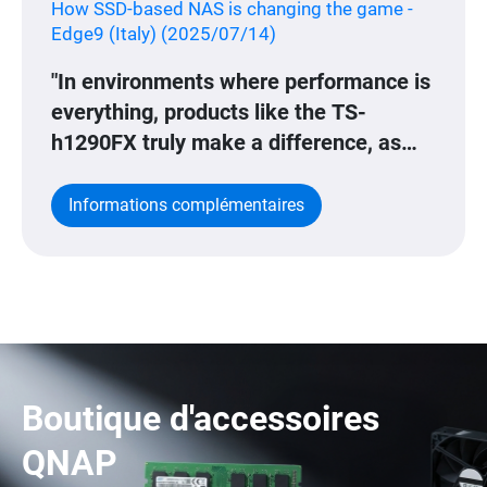
How SSD-based NAS is changing the game -
Edge9 (Italy) (2025/07/14)
"In environments where performance is
everything, products like the TS-
h1290FX truly make a difference, as
they allow users to work over the
network as if they were working locally.
Informations complémentaires
This is a significant advantage,
especially when considering how much
easier it becomes to perform backups."
Boutique d'accessoires
QNAP