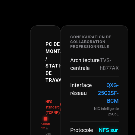
CONFIGURATION DE
COLLABORATION
PC DE
TVS-
PROFESSIONNELLE
MONTAGE
H877AX
/
Architecture
TVS-
STATION
centrale
h877AX
DE
TRAVAIL
Interface
QXG-
réseau
25G2SF-
BCM
NFS
Forte
standard
NIC intelligente
latence
(TCP/IP)
25GbE
Attente
CPU
⚠
Protocole
NFS sur
Les