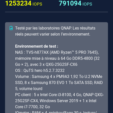
1253234
791094
IOPS
IOPS
Testé par les laboratoires QNAP. Les résultats
réels peuvent varier selon l’environnement.
Environnement de test :
NAS : TVS-h877AX (AMD Ryzen™ 5 PRO 7645),
mémoire mise à niveau à 64 Go DDR5-4800 (32
Go × 2), avec 3 x QXG-25G2SF-CX6
OS : QuTS hero h5.2.7.3232
Volume : Samsung 4 x PM9A3 1,92 To U.2 NVMe
SSD, 8 x Samsung 870 EVO 1 To SATA SSD, RAID
5, volume lourd
PC client : 5 x Intel Core i3-8100, 4 Go, QNAP QXG-
25G2SF-CX4, Windows Server 2019 + 1 x Intel
Core i7-7700, 32 Go
IOmeter : RAM × 4, préchauffage 30 s, lecture/