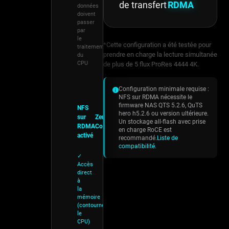
de transfert
RDMA
données
doivent
passer
par
le
*Cette configuration a été testée pour
traitement
prendre en charge la lecture simultanée
du
CPU
de plus de 5 flux ProRes 4444 4K.
Configuration minimale requise :
NFS sur RDMA nécessite le
firmware NAS QTS 5.2.6, QuTS
NFS
hero h5.2.6 ou version ultérieure.
sur
Zero-
Un stockage all-flash avec prise
RDMA
Copy
en charge RoCE est
activé
recommandé.
Liste de
compatibilité
.
✓
Accès
direct
à
la
mémoire
(contourne
le
CPU)