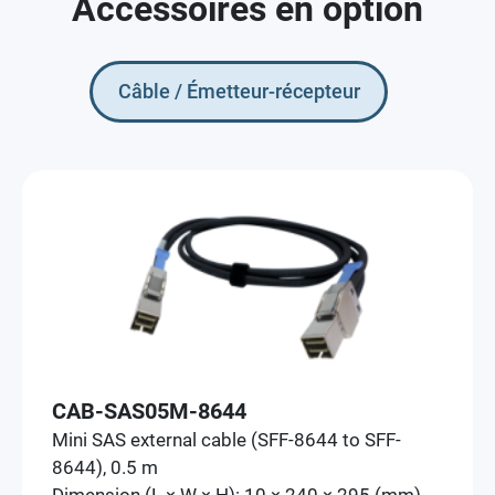
Accessoires en option
Câble / Émetteur-récepteur
CAB-SAS05M-8644
Mini SAS external cable (SFF-8644 to SFF-
8644), 0.5 m
Dimension (L × W × H): 10 × 240 × 295 (mm)