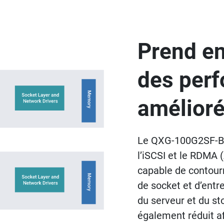
Prend en
des per
amélior
Le QXG-100G2SF-BC
l’iSCSI et le RDMA 
capable de contourn
de socket et d’ent
du serveur et du s
également réduit af