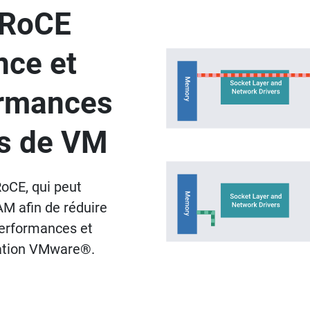
 RoCE
nce et
ormances
s de VM
oCE, qui peut
M afin de réduire
performances et
isation VMware®.