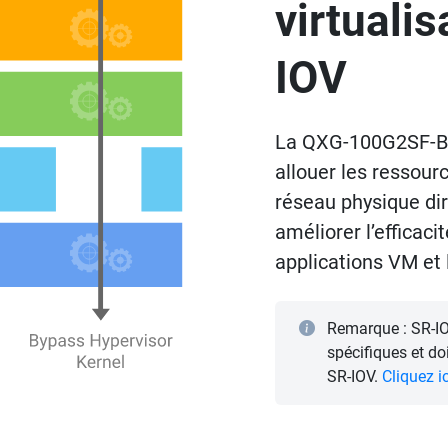
virtuali
IOV
La QXG-100G2SF-BC
allouer les ressour
réseau physique di
améliorer l’efficaci
applications VM et 
Remarque : SR-IO
spécifiques et d
SR-IOV.
Cliquez i