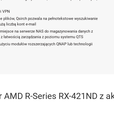
wi VPN
e plików, Qsirch pozwala na pełnotekstowe wyszukiwanie
żą liczbą kont e-mail
miejsce na serwerze NAS do magazynowania danych z
e z łatwością zarządzania z poziomu systemu QTS
życiu modułów rozszerzających QNAP lub technologii
r AMD R-Series RX-421ND z ak