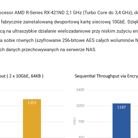
rocesor AMD R-Series RX-421ND 2,1 GHz (Turbo Core do 3,4 GHz),
z fabrycznie zainstalowaną dwuportową kartę sieciową 10GbE. Dzię
na ultraszybkie działanie wielozadaniowe przy niskim zużyciu ener
e ma sobie równych (szyfrowanie 256-bitowe AES całych woluminów
ych danych przechowywanych na serwerze NAS.