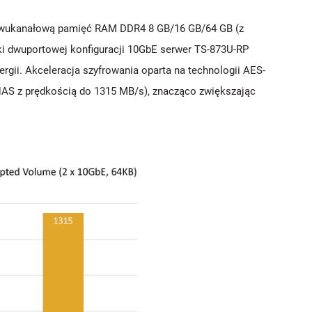
 dwukanałową pamięć RAM DDR4 8 GB/16 GB/64 GB (z
ki dwuportowej konfiguracji 10GbE serwer TS-873U-RP
gii. Akceleracja szyfrowania oparta na technologii AES-
 NAS z prędkością do 1315 MB/s), znacząco zwiększając