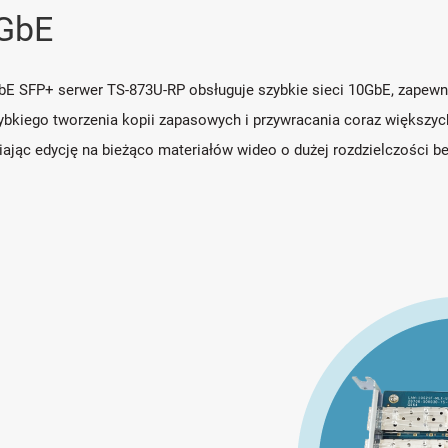
GbE
GbE SFP+ serwer TS-873U-RP obsługuje szybkie sieci 10GbE, zapew
szybkiego tworzenia kopii zapasowych i przywracania coraz większy
ając edycję na bieżąco materiałów wideo o dużej rozdzielczości 