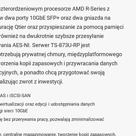
zterordzeniowym procesorze AMD R-Series z
w dwa porty 10GbE SFP+ oraz dwa gniazda na
urację Qtier oraz przyspieszanie za pomocą pamięci
ównież na dwukrotnie szybsze przesyłanie
wania AES-NI. Serwer TS-873U-RP jest
 potrzebują prywatnej chmury, międzyplatformowego
worzenia kopii zapasowych i przywracania danych
cyjnych, a ponadto chcą przygotować swoją
lizując zwrot z inwestycji.
AS i iSCSI-SAN
tualizacji oraz edycji i udostępniania danych
gi sieci 10GbE
 bez przerywania pracy, pozwalają zminimalizować
we, centralne magazynowanie, tworzenie kopii zapasowych,