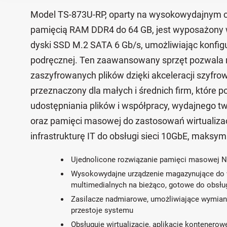
Model TS-873U-RP, oparty na wysokowydajnym c
pamięcią RAM DDR4 do 64 GB, jest wyposażony 
dyski SSD M.2 SATA 6 Gb/s, umożliwiając konfig
podręcznej. Ten zaawansowany sprzęt pozwala r
zaszyfrowanych plików dzięki akceleracji szyfro
przeznaczony dla małych i średnich firm, które
udostępniania plików i współpracy, wydajnego t
oraz pamięci masowej do zastosowań wirtualiza
infrastrukturę IT do obsługi sieci 10GbE, maksyma
Ujednolicone rozwiązanie pamięci masowej N
Wysokowydajne urządzenie magazynujące do wir
multimedialnych na bieżąco, gotowe do obsłu
Zasilacze nadmiarowe, umożliwiające wymianę
przestoje systemu
Obsługuje wirtualizację, aplikacje kontenero