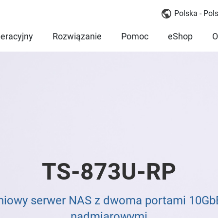
Polska - Pols
eracyjny
Rozwiązanie
Pomoc
eShop
O
TS-873U-RP
niowy serwer NAS z dwoma portami 10GbE
nadmiarowymi