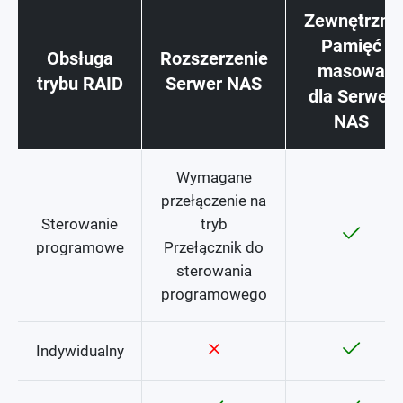
Zewnętrzny
Pamięć
Obsługa
Rozszerzenie
masowa
trybu RAID
Serwer NAS
dla Serwer
NAS
Wymagane
przełączenie na
Sterowanie
tryb
programowe
Przełącznik do
sterowania
programowego
Indywidualny