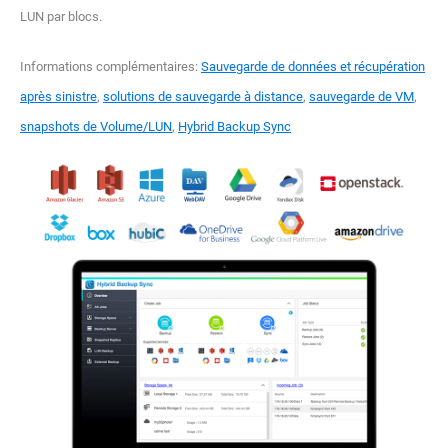
LUN par blocs.
Informations complémentaires:
Sauvegarde de données et récupération
après sinistre
,
solutions de sauvegarde à distance
,
sauvegarde de VM
,
snapshots de Volume/LUN
,
Hybrid Backup Sync