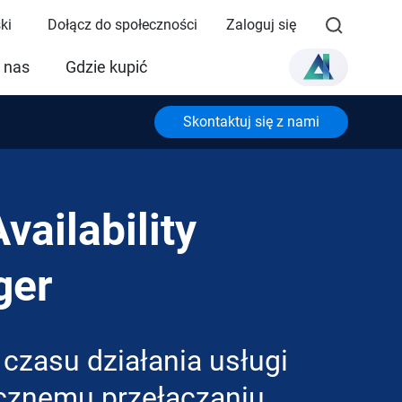
ki
Dołącz do społeczności
Zaloguj się
 nas
Gdzie kupić
Skontaktuj się z nami
vailability
ger
czasu działania usługi
cznemu przełączaniu