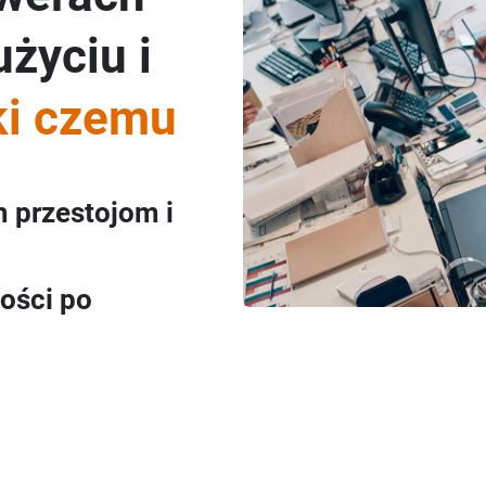
życiu i
ki czemu
 przestojom i
ości po