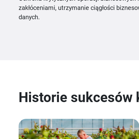
zakłóceniami, utrzymanie ciągłości bizneso
danych.
Historie sukcesów 