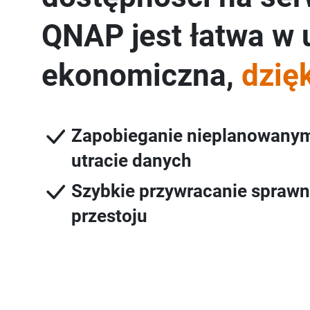
QNAP jest łatwa w u
ekonomiczna,
dzię
jest dostępna naw
Zapobieganie nieplanowanym
utracie danych
Szybkie przywracanie sprawn
przestoju