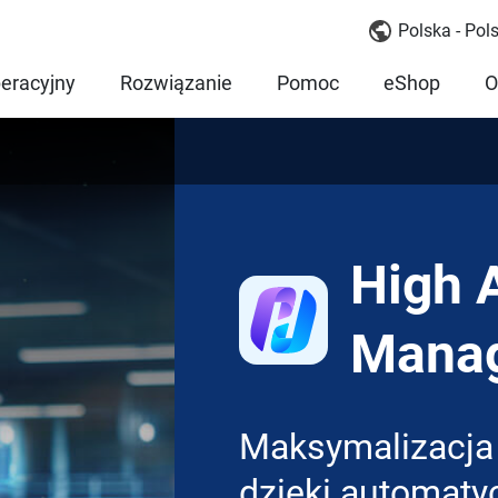
Polska - Pols
eracyjny
Rozwiązanie
Pomoc
eShop
O
High A
Mana
Maksymalizacja 
dzięki automaty