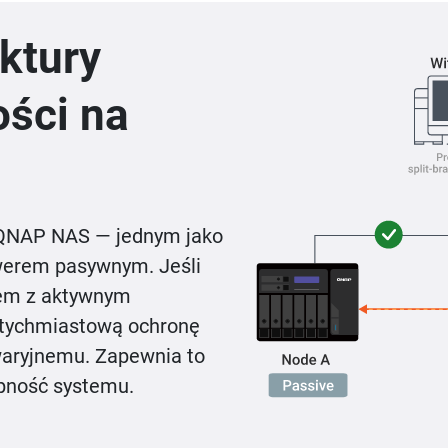
ktury
ości na
 QNAP NAS — jednym jako
werem pasywnym. Jeśli
lem z aktywnym
tychmiastową ochronę
waryjnemu. Zapewnia to
ępność systemu.