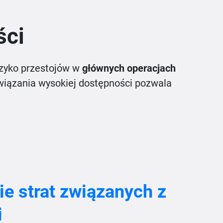
ści
yzyko przestojów w
głównych operacjach
ozwiązania wysokiej dostępności pozwala
e strat związanych z
i