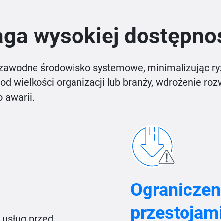
ga wysokiej dostępno
ezawodne środowisko systemowe, minimalizując r
 od wielkości organizacji lub branży, wdrożenie r
 awarii.
Ograniczeni
przestojam
 usług przed