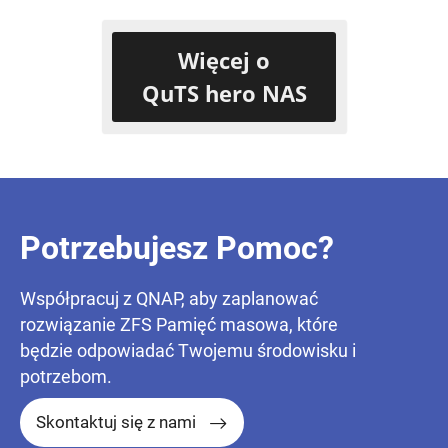
Więcej o
QuTS hero NAS
Potrzebujesz Pomoc?
Współpracuj z QNAP, aby zaplanować
rozwiązanie ZFS Pamięć masowa, które
będzie odpowiadać Twojemu środowisku i
potrzebom.
Skontaktuj się z nami