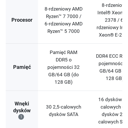
8-rdzeniowy
8-rdzeniowy AMD
Intel® Xeon® 
Ryzen™ 7 7000 /
Procesor
2378 / 6-
6-rdzeniowy AMD
rdzeniowy Int
Ryzen™ 5 7000
Xeon® E-233
Pamięć RAM
DDR4 ECC RA
DDR5 o
pojemności 
Pamięć
pojemności 32
GB/64 GB (d
GB/64 GB (do
128 GB)
128 GB)
16 dysków 3,
Wnęki
30 2,5-calowych
calowych + 
dysków
dysków SATA
dysków 2,5-
1
calowych SA