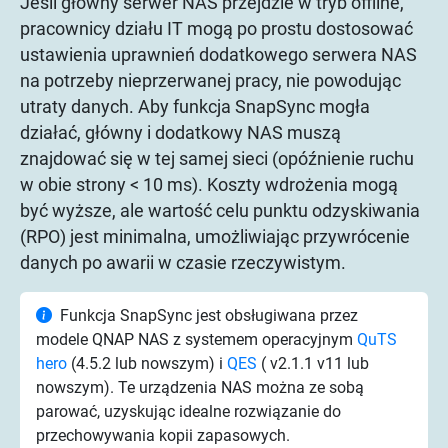
Jeśli główny serwer NAS przejdzie w tryb offline,
pracownicy działu IT mogą po prostu dostosować
ustawienia uprawnień dodatkowego serwera NAS
na potrzeby nieprzerwanej pracy, nie powodując
utraty danych. Aby funkcja SnapSync mogła
działać, główny i dodatkowy NAS muszą
znajdować się w tej samej sieci (opóźnienie ruchu
w obie strony < 10 ms). Koszty wdrożenia mogą
być wyższe, ale wartość celu punktu odzyskiwania
(RPO) jest minimalna, umożliwiając przywrócenie
danych po awarii w czasie rzeczywistym.
Funkcja SnapSync jest obsługiwana przez
modele QNAP NAS z systemem operacyjnym
QuTS
hero
(4.5.2 lub nowszym) i
QES
( v2.1.1 v11 lub
nowszym). Te urządzenia NAS można ze sobą
parować, uzyskując idealne rozwiązanie do
przechowywania kopii zapasowych.