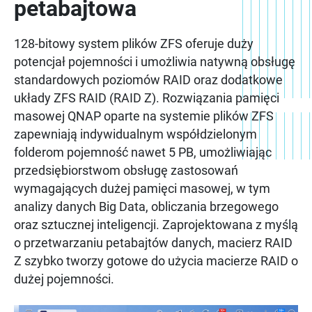
petabajtowa
128-bitowy system plików ZFS oferuje duży
potencjał pojemności i umożliwia natywną obsługę
standardowych poziomów RAID oraz dodatkowe
układy ZFS RAID (RAID Z). Rozwiązania pamięci
masowej QNAP oparte na systemie plików ZFS
zapewniają indywidualnym współdzielonym
folderom pojemność nawet 5 PB, umożliwiając
przedsiębiorstwom obsługę zastosowań
wymagających dużej pamięci masowej, w tym
analizy danych Big Data, obliczania brzegowego
oraz sztucznej inteligencji. Zaprojektowana z myślą
o przetwarzaniu petabajtów danych, macierz RAID
Z szybko tworzy gotowe do użycia macierze RAID o
dużej pojemności.