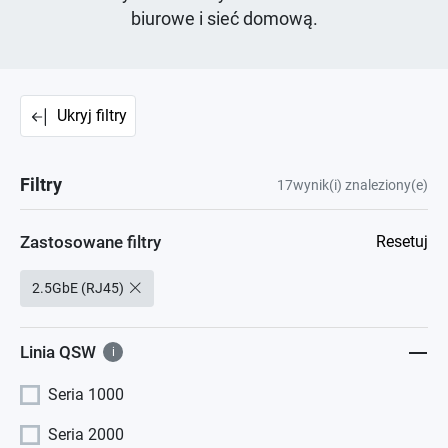
biurowe i sieć domową.
Ukryj filtry
Filtry
17
wynik(i) znaleziony(e)
Zastosowane filtry
Resetuj
2.5GbE (RJ45)
Linia QSW
i
Seria 1000
Seria 2000