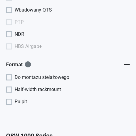
Wbudowany QTS
PTP
NDR
HBS Airgap+
Format
i
Do montażu stelażowego
Half-width rackmount
Pulpit
QSW 1000 Series