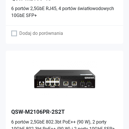
6 portów 2,5GbE RJ45, 4 portów światłowodowych
10GbE SFP+
Dodaj do porównania
QSW-M2106PR-2S2T
6 portów 2,5GbE 802.3bt PoE++ (90 W), 2 porty
10GbE 802.3bt PoE++ (90 W) i 2 porty 10GbE SFP+