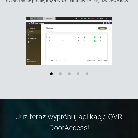
eksportować profile, aby szybko ustanawiać listy użytkowników.
Już teraz wypróbuj aplikację QVR
DoorAccess!