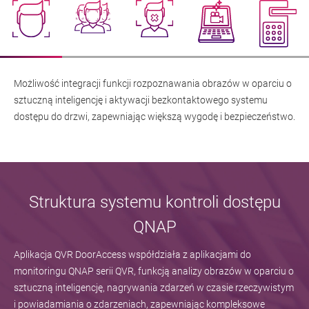
Możliwość integracji funkcji rozpoznawania obrazów w oparciu o
sztuczną inteligencję i aktywacji bezkontaktowego systemu
dostępu do drzwi, zapewniając większą wygodę i bezpieczeństwo.
Struktura systemu kontroli dostępu
QNAP
Aplikacja QVR DoorAccess współdziała z aplikacjami do
monitoringu QNAP serii QVR, funkcją analizy obrazów w oparciu o
sztuczną inteligencję, nagrywania zdarzeń w czasie rzeczywistym
i powiadamiania o zdarzeniach, zapewniając kompleksowe