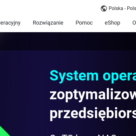
Polska - Pols
eracyjny
Rozwiązanie
Pomoc
eShop
O
System oper
zoptymalizo
przedsiębior