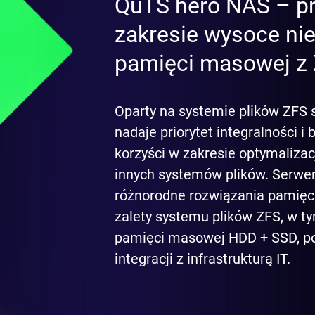
QuTS hero NAS – p
zakresie wysoce ni
pamięci masowej z
Oparty na systemie plików ZFS 
nadaje priorytet integralności i
korzyści w zakresie optymalizac
innych systemów plików. Serw
różnorodne rozwiązania pamięci
zalety systemu plików ZFS, w t
pamięci masowej HDD + SSD, po
integracji z infrastrukturą IT.