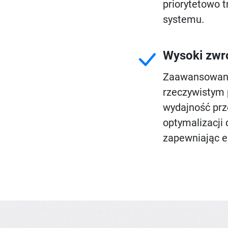
priorytetowo t
systemu.
Wysoki zwro
Zaawansowana 
rzeczywistym
wydajność prz
optymalizacji
zapewniając 