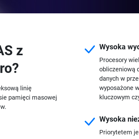
AS z
Wysoka wy
Procesory wie
ro?
obliczeniową 
danych w prze
wyposażone w 
ksową linię
kluczowym cz
sie pamięci masowej
tw.
Wysoka ni
Priorytetem j