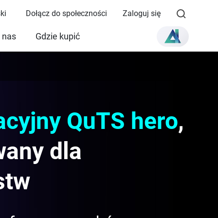
ki
Dołącz do społeczności
Zaloguj się
 nas
Gdzie kupić
acyjny QuTS hero
,
wany dla
stw