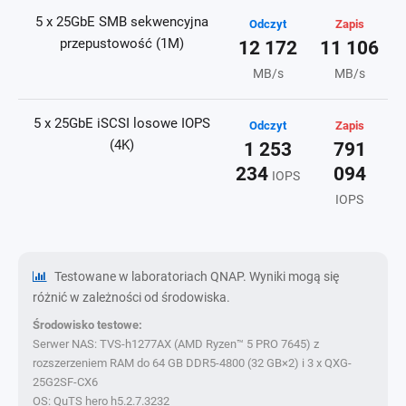
5 x 25GbE SMB sekwencyjna
Odczyt
Zapis
przepustowość (1M)
12 172
11 106
MB/s
MB/s
5 x 25GbE iSCSI losowe IOPS
Odczyt
Zapis
(4K)
1 253
791
234
094
IOPS
IOPS
Testowane w laboratoriach QNAP. Wyniki mogą się
różnić w zależności od środowiska.
Środowisko testowe:
Serwer NAS: TVS-h1277AX (AMD Ryzen™ 5 PRO 7645) z
rozszerzeniem RAM do 64 GB DDR5-4800 (32 GB×2) i 3 x QXG-
25G2SF-CX6
OS: QuTS hero h5.2.7.3232