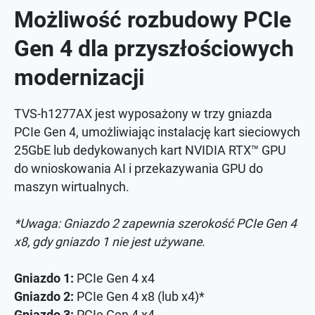
Możliwość rozbudowy PCIe
Gen 4 dla przyszłościowych
modernizacji
TVS-h1277AX jest wyposażony w trzy gniazda
PCIe Gen 4, umożliwiając instalację kart sieciowych
25GbE lub dedykowanych kart NVIDIA RTX™ GPU
do wnioskowania AI i przekazywania GPU do
maszyn wirtualnych.
*Uwaga: Gniazdo 2 zapewnia szerokość PCIe Gen 4
x8, gdy gniazdo 1 nie jest używane.
Gniazdo 1:
PCIe Gen 4 x4
Gniazdo 2:
PCIe Gen 4 x8 (lub x4)*
Gniazdo 3:
PCIe Gen 4 x4