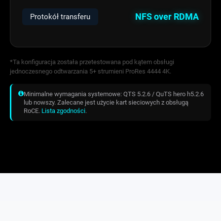
NFS over RDMA
Protokół transferu
*Ta konfiguracja została przetestowana pod kątem obsługi
jednoczesnego odtwarzania 5+ strumieni ProRes 4444 4K.
Minimalne wymagania systemowe: QTS 5.2.6 / QuTS hero h5.2.6
lub nowszy. Zalecane jest użycie kart sieciowych z obsługą
RoCE.
Lista zgodności
.