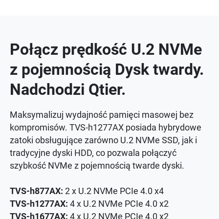
Połącz prędkość U.2 NVMe
z pojemnością Dysk twardy.
Nadchodzi Qtier.
Maksymalizuj wydajność pamięci masowej bez
kompromisów. TVS-h1277AX posiada hybrydowe
zatoki obsługujące zarówno U.2 NVMe SSD, jak i
tradycyjne dyski HDD, co pozwala połączyć
szybkość NVMe z pojemnością twarde dyski.
TVS-h877AX:
2 x U.2 NVMe PCIe 4.0 x4
TVS-h1277AX:
4 x U.2 NVMe PCIe 4.0 x2
TVS-h1677AX:
4 x U.2 NVMe PCIe 4.0 x2