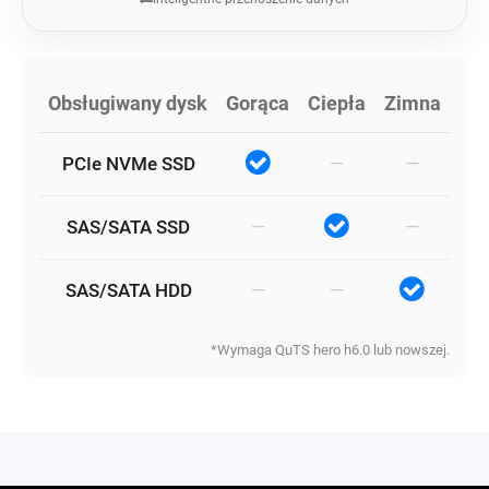
Obsługiwany dysk
Gorąca
Ciepła
Zimna
PCIe NVMe SSD
—
—
SAS/SATA SSD
—
—
SAS/SATA HDD
—
—
*Wymaga QuTS hero h6.0 lub nowszej.