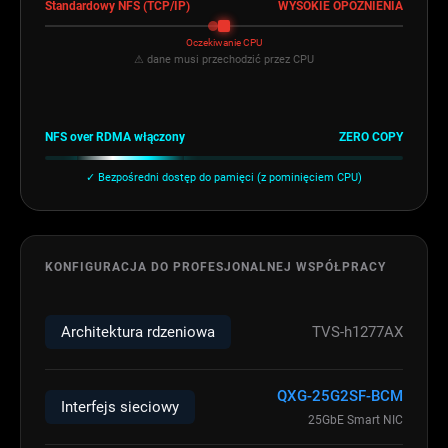
Standardowy NFS (TCP/IP)
WYSOKIE OPÓŹNIENIA
Oczekiwanie CPU
⚠ dane musi przechodzić przez CPU
NFS over RDMA włączony
ZERO COPY
✓ Bezpośredni dostęp do pamięci (z pominięciem CPU)
KONFIGURACJA DO PROFESJONALNEJ WSPÓŁPRACY
Architektura rdzeniowa
TVS-h1277AX
QXG-25G2SF-BCM
Interfejs sieciowy
25GbE Smart NIC