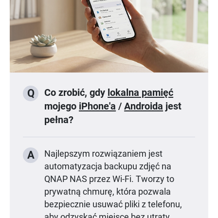
Co zrobić, gdy
lokalna pamięć
Q
mojego
iPhone'a
/
Androida
jest
pełna?
A
Najlepszym rozwiązaniem jest
automatyzacja backupu zdjęć na
QNAP NAS przez Wi-Fi. Tworzy to
prywatną chmurę, która pozwala
bezpiecznie usuwać pliki z telefonu,
aby odzyskać miejsce bez utraty