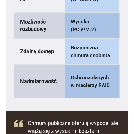
(wo
Wysoka
Śre
Możliwość
rozbudowy
(PCIe/M.2)
nisk
Bezpieczna
Zdalny dostęp
W z
chmura osobista
Och
Ochrona danych
Nadmiarowość
dan
w macierzy RAID
mac
Chmury publiczne oferują wygodę, ale
wiążą się z wysokimi kosztami