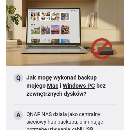
Jak mogę wykonać backup
Q
mojego
Mac
i
Windows PC
bez
zewnętrznych dysków?
A
QNAP NAS działa jako centralny
sieciowy hub backupu, eliminując
potrzebę używania kabli USB.