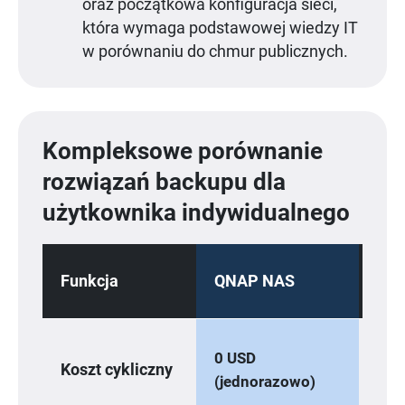
oraz początkowa konfiguracja sieci,
która wymaga podstawowej wiedzy IT
w porównaniu do chmur publicznych.
Kompleksowe porównanie
rozwiązań backupu dla
użytkownika indywidualnego
Inn
Funkcja
QNAP NAS
NA
0 USD
0 U
Koszt cykliczny
(jednorazowo)
(je