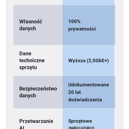
100%
10
Własność
danych
prywatności
pry
Dane
Sta
techniczne
Wyższa (2,5GbE+)
(1G
sprzętu
Udokumentowane
Sta
Bezpieczeństwo
20 lat
danych
zab
doświadczenia
Tyl
Sprzętowe
Przetwarzanie
pro
AI
(NPU/iGPU)