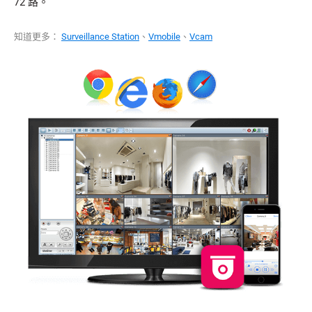
72 路。
知道更多：
Surveillance Station
、
Vmobile
、
Vcam