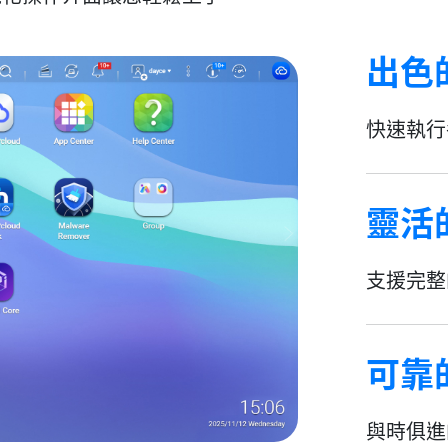
出色
快速執行
靈活
支援完整
可靠
與時俱進