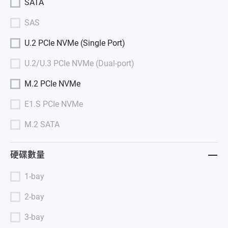
SATA
SAS
U.2 PCIe NVMe (Single Port)
U.2/U.3 PCIe NVMe (Dual-port)
M.2 PCIe NVMe
E1.S PCIe NVMe
M.2 SATA
硬碟數量
1-bay
2-bay
3-bay