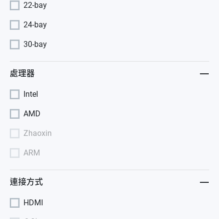
22-bay
24-bay
30-bay
處理器
Intel
AMD
Zhaoxin
ARM
連接方式
HDMI