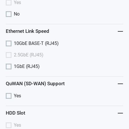
Yes
No
Ethernet Link Speed
10GbE BASE-T (RJ45)
2.5GbE (RJ45)
1GbE (RJ45)
QuWAN (SD-WAN) Support
Yes
HDD Slot
Yes