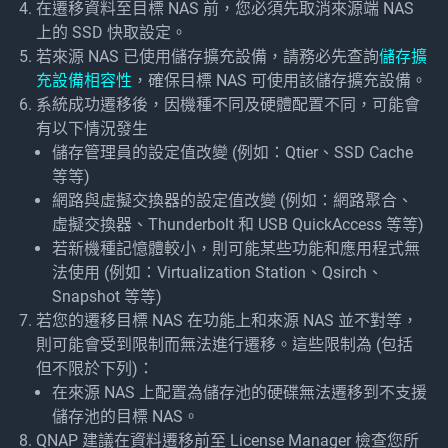
在遷移資料至目標 NAS 前，您必須先取消來源端 NAS
上的 SSD 快取設定。
若來源 NAS 已使用儲存擴充設備，請務必先查詢
儲存擴
充設備相容性
，確保目標 NAS 可使用該儲存擴充設備。
系統成功遷移後，因機種不同及硬體配置不同，可能會
有以下情況發生
儲存管理員的設定值改變 (例如：Qtier、SSD Cache
等等)
網路與虛擬交換器的設定值改變 (例如：網路聚合、
虛擬交換器、Thunderbolt 和 USB QuickAccess 等等)
若新機種記憶體較小，則可能某些功能和應用程式無
法使用 (例如：Virtualization Station、Qsirch、
Snapshot 等等)
若您的遷移目標 NAS 在功能上和來源 NAS 並不對等，
則可能會受到限制而無法進行遷移。這些限制為 (包括
但不限於下列)：
在來源 NAS 上配置為儲存池的硬碟無法遷移到不支援
儲存池的目標 NAS。
QNAP 建議在資料遷移前至 License Manager 檢查您所