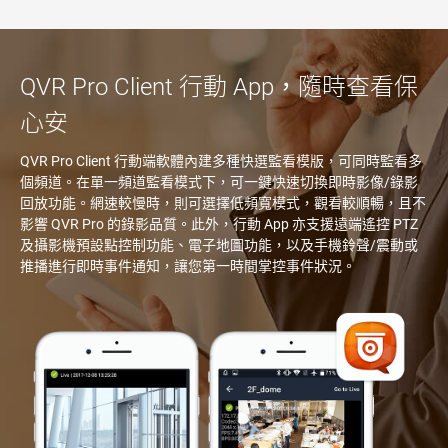
QVR Pro Client 行動 App，隨時查看保
心安
QVR Pro Client 行動端軟體內建多種快選監看模版，可同時監看多
個頻道。在單一頻道監看模式下，可一鍵快速切換即時影像/錄影
回放功能。網速較慢時，則可選擇低頻寬模式，觀看較順暢，且不
影響 QVR Pro 的錄影品質。此外，行動 App 亦支援遠端遙控 PTZ
及攝影機預設點控制功能、電子地圖功能，以及手機鈴聲/震動或
推播進行即時事件通知，讓您第一時間掌控事件狀況。