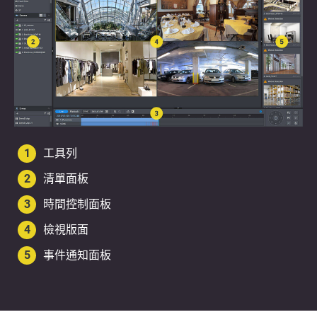
1
工具列
2
清單面板
3
時間控制面板
4
檢視版面
5
事件通知面板