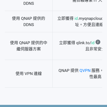
需仰賴專業 IT 人
DDNS
使用 QNAP 提供的
立即獲得
id
.myqnapcloud.
DDNS
址。方便且連線
使用 QNAP 提供的中
立即獲得 qlink.to/
id
2
的
繼伺服器方案
且非常安全
QNAP 提供
QVPN
服務，
使用 VPN 連線
性最高。