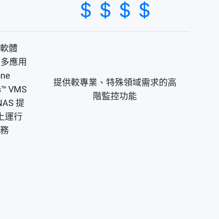
控軟體
展更多應用
one
提供較專業、特殊領域需求的高
s™ VMS
階監控功能
AS 提
上運行
服務