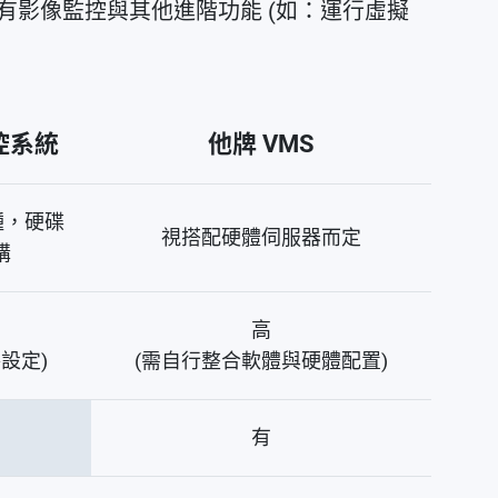
時享有影像監控與其他進階功能 (如：運行虛擬
監控系統
他牌 VMS
 機種，硬碟
視搭配硬體伺服器而定
購
高
設定)
(需自行整合軟體與硬體配置)
有