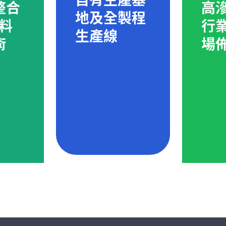
自有生產基
整合
高
地及全製程
資料
行
生產線
術
場