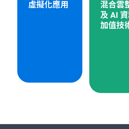
虛擬化應用
混合雲
及 AI 
加值技