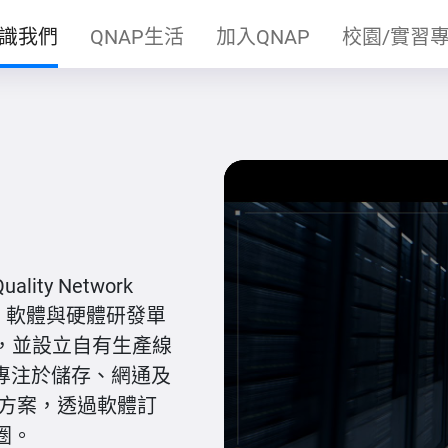
識我們
QNAP生活
加入QNAP
校園/實習
ty Network
ouse 軟體與硬體研發單
，並設立自有生產線
 專注於儲存、網通及
解決方案，透過軟體訂
圈。