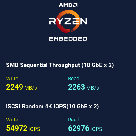
SMB Sequential Throughput (10 GbE x 2)
Write
Read
2249
2263
MB/s
MB/s
iSCSI Random 4K IOPS(10 GbE x 2)
Write
Read
54972
62976
IOPS
IOPS