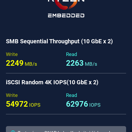
SMB Sequential Throughput (10 GbE x 2)
Write
Read
2249
2263
MB/s
MB/s
iSCSI Random 4K IOPS(10 GbE x 2)
Write
Read
54972
62976
IOPS
IOPS