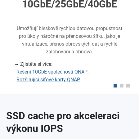
10GbE/25GbE/40GbE
k
Umožňují bleskově rychlou datovou propustnost
pro úkoly náročné na přenosovou šířku, jako je
virtualizace, přenos obrovských dat a rychlé
zálohování a obnova.
Zjistěte si více:
Řešení 10GbE společnosti QNAP
,
Rozšiřující síťové karty QNAP
SSD cache pro akceleraci
výkonu IOPS