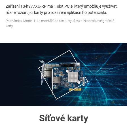
Zařízení TS-h977XU-RP má 1 slot PCIe, který umožňuje využívat
různé rozšiřující karty pro rozšíření aplikačního potenciálu.
Poznámka: Model 1U s montáží do racku využívá nízkoprofilové grafické
karty.
Síťové karty