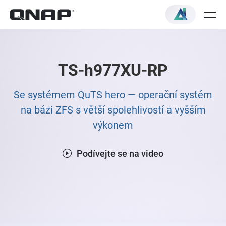
TS-h977XU-RP
Se systémem QuTS hero — operační systém
na bázi ZFS s větší spolehlivostí a vyšším
výkonem
Podívejte se na video