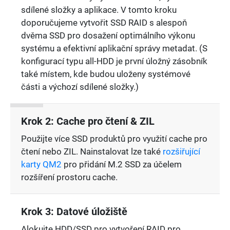
sdílené složky a aplikace. V tomto kroku
doporučujeme vytvořit SSD RAID s alespoň
dvěma SSD pro dosažení optimálního výkonu
systému a efektivní aplikační správy metadat. (S
konfigurací typu all-HDD je první úložný zásobník
také místem, kde budou uloženy systémové
části a výchozí sdílené složky.)
Krok 2: Cache pro čtení & ZIL
Použijte více SSD produktů pro využití cache pro
čtení nebo ZIL. Nainstalovat lze také
rozšiřující
karty QM2
pro přidání M.2 SSD za účelem
rozšíření prostoru cache.
Krok 3: Datové úložiště
Alokujte HDD/SSD pro vytvoření RAID pro