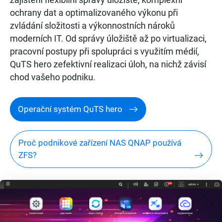
zajištění flexibilní správy úložiště, komplexní
ochrany dat a optimalizovaného výkonu při
zvládání složitosti a výkonnostních nároků
moderních IT. Od správy úložiště až po virtualizaci,
pracovní postupy při spolupráci s využitím médií,
QuTS hero zefektivní realizaci úloh, na nichž závisí
chod vašeho podniku.
Operační systém QuTS hero
Proč podnikové zařízení NAS QNAP používá
ZFS?