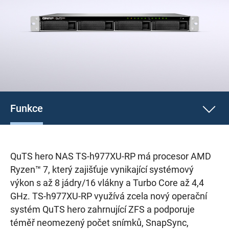
Funkce
QuTS hero NAS TS-h977XU-RP má procesor AMD
Ryzen™ 7, který zajišťuje vynikající systémový
výkon s až 8 jádry/16 vlákny a Turbo Core až 4,4
GHz. TS-h977XU-RP využívá zcela nový operační
systém QuTS hero zahrnující ZFS a podporuje
téměř neomezený počet snímků, SnapSync,