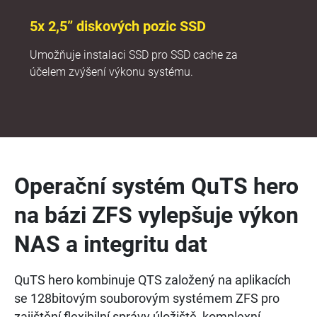
5x 2,5” diskových pozic SSD
Umožňuje instalaci SSD pro SSD cache za
účelem zvýšení výkonu systému.
Operační systém QuTS hero
na bázi ZFS vylepšuje výkon
NAS a integritu dat
QuTS hero kombinuje QTS založený na aplikacích
se 128bitovým souborovým systémem ZFS pro