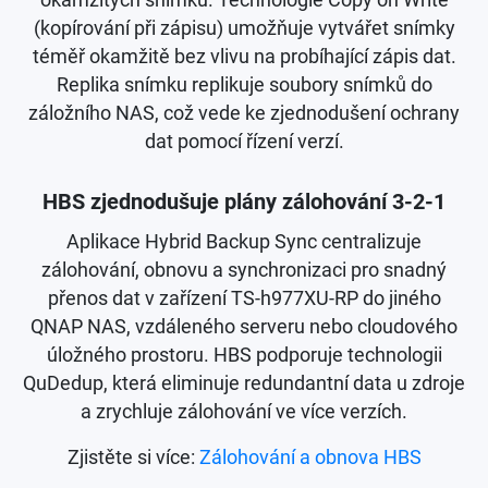
okamžitých snímků. Technologie Copy on Write
(kopírování při zápisu) umožňuje vytvářet snímky
téměř okamžitě bez vlivu na probíhající zápis dat.
Replika snímku replikuje soubory snímků do
záložního NAS, což vede ke zjednodušení ochrany
dat pomocí řízení verzí.
HBS zjednodušuje plány zálohování 3-2-1
Aplikace Hybrid Backup Sync centralizuje
zálohování, obnovu a synchronizaci pro snadný
přenos dat v zařízení TS-h977XU-RP do jiného
QNAP NAS, vzdáleného serveru nebo cloudového
úložného prostoru. HBS podporuje technologii
QuDedup, která eliminuje redundantní data u zdroje
a zrychluje zálohování ve více verzích.
Zjistěte si více:
Zálohování a obnova HBS