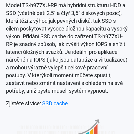
Model TS-h977XU-RP má hybridní strukturu HDD a
SSD (včetně pěti 2,5" a čtyř 3,5“ diskových pozic),
která těží z výhod jak pevných disků, tak SSD s
cílem poskytovat vysoce úložnou kapacitu a vysoký
výkon. Přidání SSD cache do zařízení TS-h977XU-
RP je snadný způsob, jak zvýšit výkon IOPS a snížit
latenci úložných svazků. Je ideální pro aplikace
náročné na IOPS (jako jsou databáze a virtualizace)
a mohou výrazně vylepšit celkové pracovní
postupy. V kterýkoli moment můžete spustit,
zastavit nebo změnit nastavení s ohledem na své
potřeby, aniž byste museli systém vypnout.
Zjistěte si více:
SSD cache