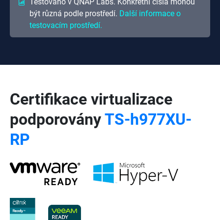
Testováno v QNAP Labs. Konkrétní čísla mohou
být různá podle prostředí.
Další informace o
testovacím prostředí.
Certifikace virtualizace
podporovány
TS-h977XU-
RP