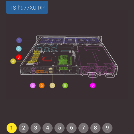
TS-h977XU-RP
1
2
3
4
5
6
7
8
9