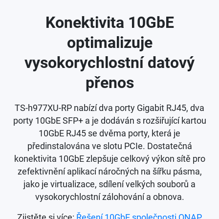
Konektivita 10GbE
optimalizuje
vysokorychlostní datový
přenos
TS-h977XU-RP nabízí dva porty Gigabit RJ45, dva
porty 10GbE SFP+ a je dodáván s rozšiřující kartou
10GbE RJ45 se dvěma porty, která je
předinstalována ve slotu PCIe. Dostatečná
konektivita 10GbE zlepšuje celkový výkon sítě pro
zefektivnění aplikací náročných na šířku pásma,
jako je virtualizace, sdílení velkých souborů a
vysokorychlostní zálohování a obnova.
Zjistěte si více:
Řešení 10GbE společnosti QNAP
,