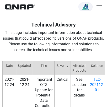
Technical Advisory
This page includes important information about technical
issues that could affect specific versions of QNAP products.
Please use the following information and solutions to
correct the technical issues and vulnerabilities.
Date
Updated
Title
Severity
Affected
Solution
Products
2021-
2021-
Important
Critical
See
TEC-
12-24
12-24
QTS
solution
202112-
Update for
for
01
Potential
details
Data
Corruption