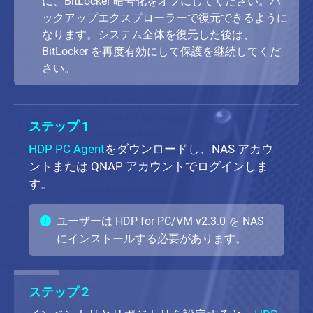
に、BitLocker 暗号化をオフにしてください。バ
ックアップエクスプローラーで復元できるように
なります。システム全体を復元した後は、
BitLocker を再度有効にして保護を継続してくだ
さい。
ステップ 1
HDP PC Agent
をダウンロードし、NAS アカウ
ントまたは QNAP アカウントでログインしま
す。
ユーザーは HDP for PC/VM v2.3.0 を NAS
にインストールする必要があります。
ステップ 2