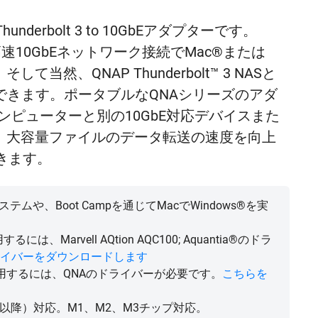
derbolt 3 to 10GbEアダプターです。
して超高速10GbEネットワーク接続でMac®または
当然、QNAP Thunderbolt™ 3 NASと
加できます。ポータブルなQNAシリーズのアダ
 3コンピューターと別の10GbE対応デバイスまた
でき、大容量ファイルのデータ転送の速度を向上
きます。
テムや、Boot Campを通じてMacでWindows®を実
には、Marvell AQtion AQC100; Aquantia®のドラ
イバーをダウンロードします
G1Sを使用するには、QNAのドライバーが必要です。
こちらを
たはそれ以降）対応。M1、M2、M3チップ対応。