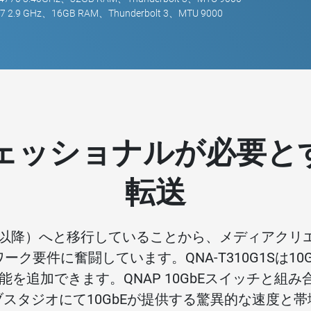
i7 2.9 GHz、16GB RAM、Thunderbolt 3、MTU 9000
ッショナルが必要とす
転送
（それ以降）へと移行していることから、メディアク
要件に奮闘しています。QNA-T310G1Sは10Gb
E接続性能を追加できます。QNAP 10GbEスイッチ
スタジオにて10GbEが提供する驚異的な速度と