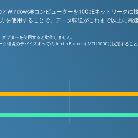
Windows®コンピューターを10GbEネットワークに
bE接続の両方を使用することで、データ転送がこれまで以上に
rbolt 3アダプターを使用すると動作しません。
境のデバイスすべてのJumbo FramesをMTU 9000に設定する