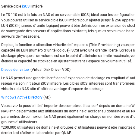
Service cible
iSCSI
intégré
Le TS-110 est à la fois un NAS et un serveur cible iSCSI, idéal pour les configurati
Vous pouvez utiliser le service cible iSCSI intégré pour ajouter jusqu' à 256 appareil
LUN iSCSI (numéro d' unité logique) peuvent être définis comme extension de stoc
de sauvegarde des serveurs d' applications existants, tels que les serveurs de base
serveurs de messagerie.
De plus, la fonction « allocation virtuelle de l' espace » (Thin Provisioning) vous pe
capacité du LUN (numéro d' unité logique) iSCSI avec une grande liberté. Lorsque l
stockage physique d' un volume est sur le point d' atteindre sa limite maximale, 
étendre la capacité de stockage en ajustant/retirant l' espace de volume inutilisé.
Disque dur virtuel
(Virtual Disk Drive - VDD)
Le NAS permet une grande liberté dans l' expansion de stockage en empilant d' aut
réseau via son initiateur iSCSI intégré. Les cibles iSCSI intégrées sont transformée
virtuels » du NAS afin d' offrir davantage d' espace de stockage.
Windows Active Directory
(AD)
Vous avez la possibilité d' importer des comptes utilisateur* depuis un domaine 
NAS afin de permettre aux utilisateurs du domaine d' accéder au domaine et au 
paramètres de connexion. Le NAS prend également en charge un nombre élevé d' ut
groupes d' utilisateurs.
*200.000 utilisateurs de domaine et groupes d' utilisateurs peuvent être importés d'
dernier test réalisé en laboratoire par QNAP.