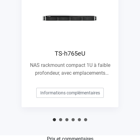
TS-h765eU
NAS rackmount compact 1U à faible
profondeur, avec emplacements
E1.S/M.2 PCIe NVMe et possibilité
d'extension 10GbE
Informations complémentaires
Prix et commentaires