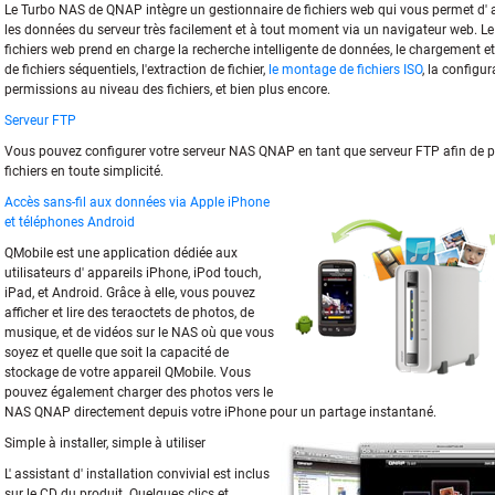
Le Turbo NAS de QNAP intègre un gestionnaire de fichiers web qui vous permet d' a
les données du serveur très facilement et à tout moment via un navigateur web. Le
fichiers web prend en charge la recherche intelligente de données, le chargement e
de fichiers séquentiels, l'extraction de fichier,
le montage de fichiers ISO
, la configu
permissions au niveau des fichiers, et bien plus encore.
Serveur FTP
Vous pouvez configurer votre serveur NAS QNAP en tant que serveur FTP afin de p
fichiers en toute simplicité.
Accès sans-fil aux données via Apple iPhone
et téléphones Android
QMobile est une application dédiée aux
utilisateurs d' appareils iPhone, iPod touch,
iPad, et Android. Grâce à elle, vous pouvez
afficher et lire des teraoctets de photos, de
musique, et de vidéos sur le NAS où que vous
soyez et quelle que soit la capacité de
stockage de votre appareil QMobile. Vous
pouvez également charger des photos vers le
NAS QNAP directement depuis votre iPhone pour un partage instantané.
Simple à installer, simple à utiliser
L' assistant d' installation convivial est inclus
sur le CD du produit. Quelques clics et