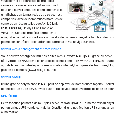
vous permet de connecter de multiples
caméras de surveillance à infrastructure IP
pour une surveillance, des enregistrements et
un affichage en temps réel. Votre serveur est
compatible avec de nombreuses marques de
caméras en réseau telles que AXIS, D-Link,
IPUX, LevelOne, Linksys, Panasonic, et
VIVOTEK. Certains modèles permettent l'
enregistrement et la surveillance audio et vidéo à deux voies, et la fonction de cont
permet de contrôler l' orientation des caméras IP via navigateur web.
Serveur web à hébergement d' hôtes virtuels
Vous pouvez héberger de multiples sites web sur votre NAS QNAP grâce au serveu
hôte virtuel. Le NAS prend en charge les connexions PHP, MySQL, HTTPS, et l' authent
agit de la solution idéale pour créer vos sites Internet, boutiques électroniques, bl
gestion de contenu (SGC), wiki, et autres.
Serveur MySQL
D' une grande polyvalence, le NAS peut se déployer de nombreuses façons – serve
données d' un autre serveur web distant ou serveur de sauvegarde de base de don
UPS réseau
Cette fonction permet à de multiples serveurs NAS QNAP d' un même réseau physiq
par un unique UPS (onduleur) via la réception d' une notification UPS sur une anom
alimentation.