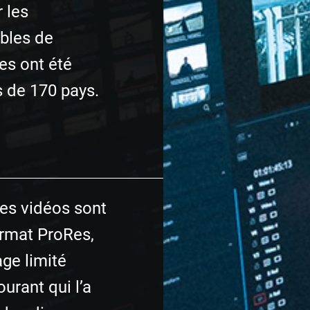
 les
ables de
es ont été
 de 170 pays.
es vidéos sont
ormat ProRes,
ge limité
urant qui l’a