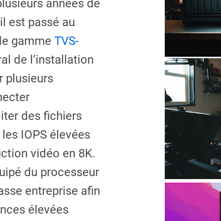
plusieurs années de
il est passé au
 de gamme
TVS-
al de l’installation
r plusieurs
necter
ter des fichiers
 les IOPS élevées
ction vidéo en 8K.
uipé du processeur
sse entreprise afin
ences élevées