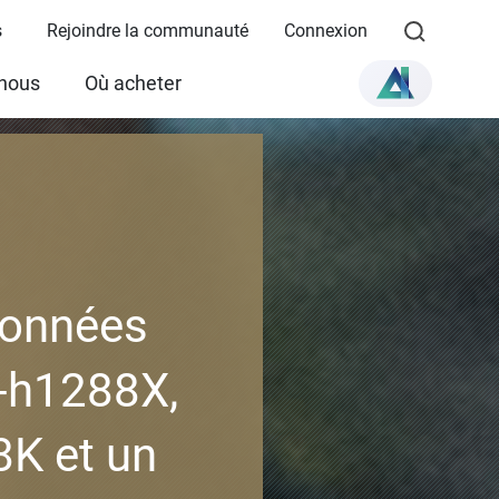
s
Rejoindre la communauté
Connexion
 nous
Où acheter
données
-h1288X,
8K et un