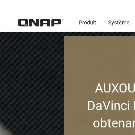
Produit
Système
AUXOUT
DaVinci
obtenan