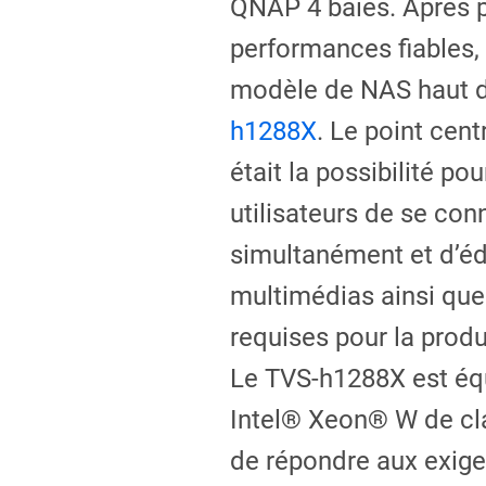
QNAP 4 baies. Après 
performances fiables, 
modèle de NAS haut
h1288X
. Le point centr
était la possibilité pou
utilisateurs de se con
simultanément et d’édi
multimédias ainsi que
requises pour la produ
Le TVS-h1288X est éq
Intel® Xeon® W de cla
de répondre aux exig