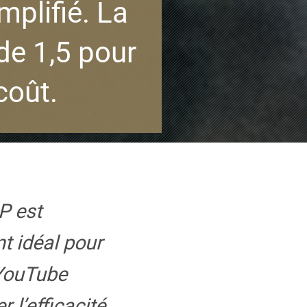
mplifié. La
de 1,5 pour
coût.
P est
t idéal pour
 YouTube
 l’efficacité