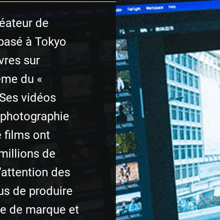
éateur de
basé à Tokyo
vres sur
ème du «
 Ses vidéos
a photographie
e films ont
 millions de
l’attention des
lus de produire
ge de marque et