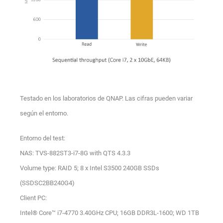
Testado en los laboratorios de QNAP. Las cifras pueden variar
según el entorno.
Entorno del test:
NAS: TVS-882ST3-i7-8G with QTS 4.3.3
Volume type: RAID 5; 8 x Intel S3500 240GB SSDs
(SSDSC2BB240G4)
Client PC:
Intel® Core™ i7-4770 3.40GHz CPU; 16GB DDR3L-1600; WD 1TB