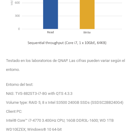
Testado en los laboratorios de QNAP. Las cifras pueden variar según el
entorno.
Entorno del test:
NAS: TVS-882ST3-i7-8G with QTS 4.3.3
Volume type: RAID 5; 8 x Intel S3500 240GB SSDs (SSDSC2BB240G4)
Client PC:
Intel® Core™ i7-4770 3.40GHz CPU; 16GB DDR3L-1600; WD 1TB
WD10EZEX; Windows® 10 64-bit