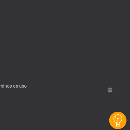
minos de uso
Demo de QuTScloud
Calculadora RAID de QNAP