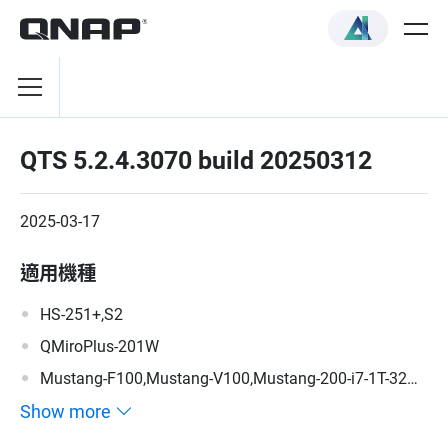
QTS 5.2.4.3070 build 20250312
2025-03-17
適用機種
HS-251+,S2
QMiroPlus-201W
Mustang-F100,Mustang-V100,Mustang-200-i7-1T-32G-
R10,Mustang-200-i5-1T-32G-R10,Mustang-200-C-8G-
Show more
R10,Mustang-200