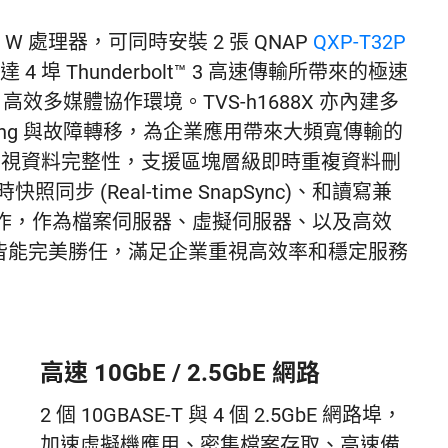
on® W 處理器，可同時安裝 2 張 QNAP
QXP-T32P
 4 埠 Thunderbolt™ 3 高速傳輸所帶來的極速
® 高效多媒體協作環境。TVS-h1688X 亦內建多
 Trunking 與故障轉移，為企業應用帶來大頻寬傳輸的
作業系統重視資料完整性，支援區塊層級即時重複資料刪
照同步 (Real-time SnapSync)、和讀寫兼
作，作為檔案伺服器、虛擬伺服器、以及高效
8X 皆能完美勝任，滿足企業重視高效率和穩定服務
高速 10GbE / 2.5GbE 網路
2 個 10GBASE-T 與 4 個 2.5GbE 網路埠，
加速虛擬機應用、密集檔案存取、高速備