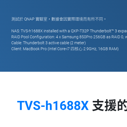
測試於 QNAP 實驗室，數據會因實際環境而有所不同。
NAS: TVS-h1688X installed with a QXP-T32P Thunderbolt™ 3 expa
RAID Pool Configuration: 4 x Samsung 850Pro 256GB as RAID 0, w
Cable: Thunderbolt 3 active cable (2 meter)
Client: MacBook Pro (Intel Core-i7 四核心 2.9GHz, 16GB RAM)
TVS-h1688X
支援