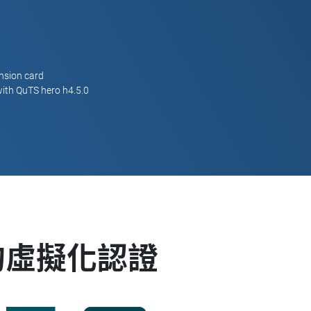
nsion card
ith QuTS hero h4.5.0
的虛擬化認證