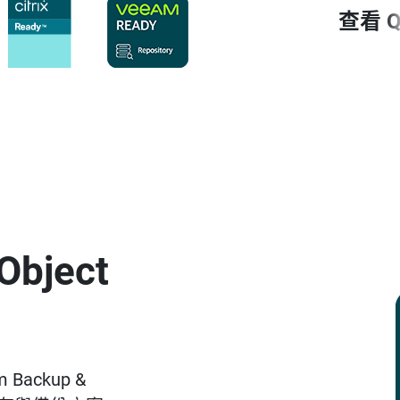
查看 
Object
Backup &