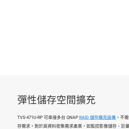
彈性儲存空間擴充
TVS-471U-RP 可串接多台 QNAP
RAID 儲存擴充設備
，不需停
存需求。對於高資料密集需求產業，如監控影像儲存、巨