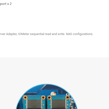
r Adapter, IOMeter sequential read and write. NAS configurations: