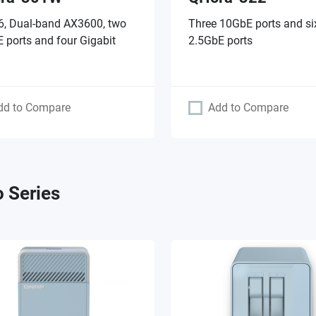
 6, Dual-band AX3600, two
Three 10GbE ports and si
 ports and four Gigabit
2.5GbE ports
dd to Compare
Add to Compare
 Series