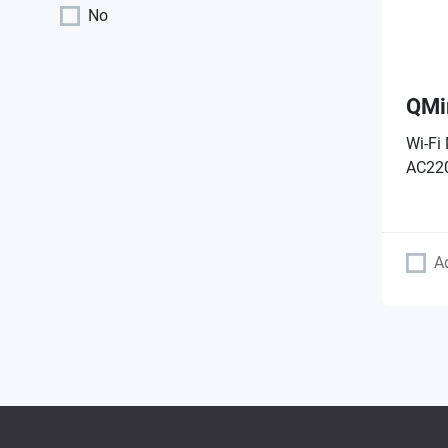
No
QMi
Wi-Fi 
AC220
A