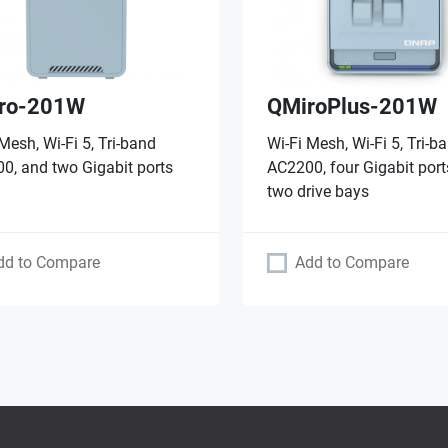
ro-201W
QMiroPlus-201W
Mesh, Wi-Fi 5, Tri-band
Wi-Fi Mesh, Wi-Fi 5, Tri-b
0, and two Gigabit ports
AC2200, four Gigabit por
two drive bays
dd to Compare
Add to Compare