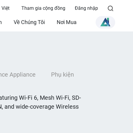
 Việt
Tham gia cộng đồng
Đăng nhập
n
Về Chúng Tôi
Nơi Mua
nce Appliance
Phụ kiện
turing Wi-Fi 6, Mesh Wi-Fi, SD-
, and wide-coverage Wireless