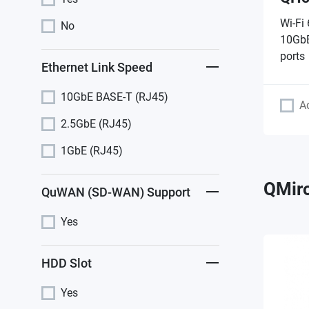
Wi-Fi
No
10GbE
ports
Ethernet Link Speed
10GbE BASE-T (RJ45)
A
2.5GbE (RJ45)
1GbE (RJ45)
QMiro
QuWAN (SD-WAN) Support
Yes
HDD Slot
Yes