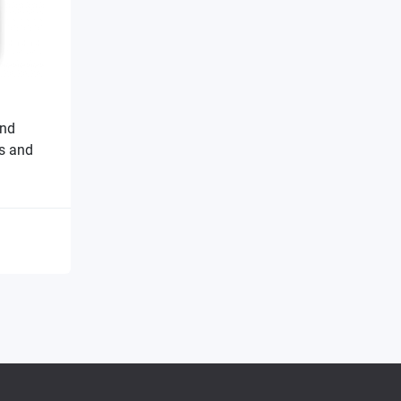
and
ts and