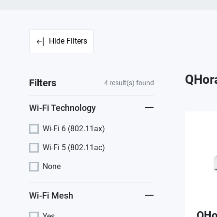
Hide Filters
QHora
Filters
4
result(s) found
Wi-Fi Technology
Wi-Fi 6 (802.11ax)
Wi-Fi 5 (802.11ac)
None
Wi-Fi Mesh
QHo
Yes