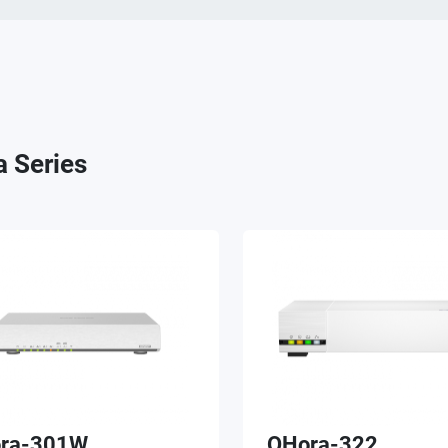
 Series
ra-301W
QHora-322