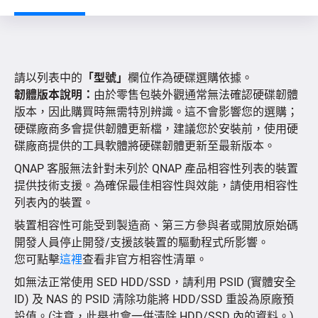
依產品檢索
請以列表中的
「型號」
欄位作為硬碟選購依據。
依裝置檢索
韌體版本說明：
由於零售包裝外觀通常無法確認硬碟韌體
版本，因此購買時無需特別辨識。這不會影響您的選購；
硬碟廠商多會提供韌體更新檔，建議您於安裝前，使用硬
網路攝影機相容性
碟廠商提供的工具軟體將硬碟韌體更新至最新版本。
QNAP 客服無法針對未列於 QNAP 產品相容性列表的裝置
提供技術支援。為確保最佳相容性與效能，請使用相容性
列表內的裝置。
裝置相容性可能受到製造商、第三方參與者或開放原始碼
開發人員停止開發/支援該裝置的驅動程式所影響。
您可點擊
這裡
查看非官方相容性清單。
如無法正常使用 SED HDD/SSD，請利用 PSID (實體安全
ID) 及 NAS 的 PSID 清除功能將 HDD/SSD 重設為原廠預
設值。(注意，此舉也會一併清除 HDD/SSD 內的資料。)