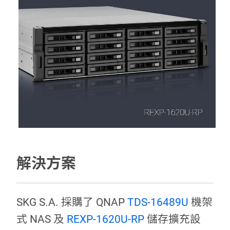
解決方案
SKG S.A. 採購了 QNAP
TDS-16489U
機架
式 NAS 及
REXP-1620U-RP
儲存擴充設