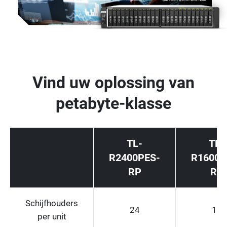
Vind uw oplossing van
petabyte-klasse
TL-
TL-
R2400PES-
R1600P
RP
RP
Schijfhouders
24
16
per unit