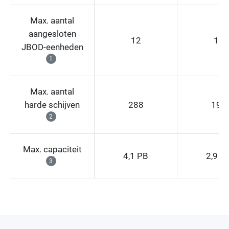
Max. aantal
aangesloten
12
12
JBOD-eenheden
1
Max. aantal
harde schijven
288
192
2
Max. capaciteit
4,1 PB
2,9 P
3