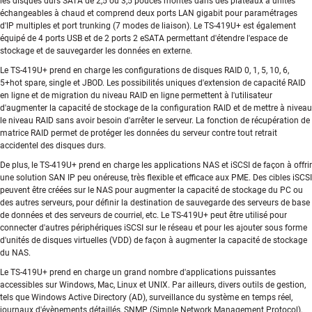
les disques durs SATA de 2,5 ou 3,5 pouces montés dans des plateaux à unités
échangeables à chaud et comprend deux ports LAN gigabit pour paramétrages
d'IP multiples et port trunking (7 modes de liaison). Le TS-419U+ est également
équipé de 4 ports USB et de 2 ports 2 eSATA permettant d'étendre l'espace de
stockage et de sauvegarder les données en externe.
Le TS-419U+ prend en charge les configurations de disques RAID 0, 1, 5, 10, 6,
5+hot spare, single et JBOD. Les possibilités uniques d'extension de capacité RAID
en ligne et de migration du niveau RAID en ligne permettent à l'utilisateur
d'augmenter la capacité de stockage de la configuration RAID et de mettre à niveau
le niveau RAID sans avoir besoin d'arrêter le serveur. La fonction de récupération de
matrice RAID permet de protéger les données du serveur contre tout retrait
accidentel des disques durs.
De plus, le TS-419U+ prend en charge les applications NAS et iSCSI de façon à offrir
une solution SAN IP peu onéreuse, très flexible et efficace aux PME. Des cibles iSCSI
peuvent être créées sur le NAS pour augmenter la capacité de stockage du PC ou
des autres serveurs, pour définir la destination de sauvegarde des serveurs de base
de données et des serveurs de courriel, etc. Le TS-419U+ peut être utilisé pour
connecter d'autres périphériques iSCSI sur le réseau et pour les ajouter sous forme
d'unités de disques virtuelles (VDD) de façon à augmenter la capacité de stockage
du NAS.
Le TS-419U+ prend en charge un grand nombre d'applications puissantes
accessibles sur Windows, Mac, Linux et UNIX. Par ailleurs, divers outils de gestion,
tels que Windows Active Directory (AD), surveillance du système en temps réel,
journaux d'évènements détaillés, SNMP (Simple Network Management Protocol),