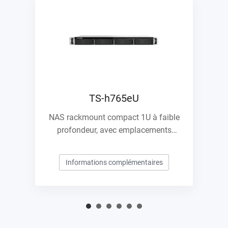
TS-h765eU
NAS rackmount compact 1U à faible
profondeur, avec emplacements
E1.S/M.2 PCIe NVMe et possibilité
d'extension 10GbE
Informations complémentaires