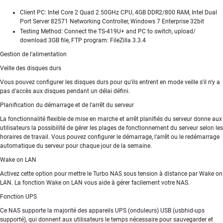
Client PC: Intel Core 2 Quad 2.50GHz CPU, 4GB DDR2/800 RAM, Intel Dual
Port Server 82571 Networking Controller, Windows 7 Enterprise 32bit
Testing Method: Connect the TS-419U+ and PC to switch, upload/
download 3GB file, FTP program: FileZilla 3.3.4
Gestion de l'alimentation
Veille des disques durs
Vous pouvez configurer les disques durs pour qu'ils entrent en mode veille s'il n'y a
pas d'accès aux disques pendant un délai défini.
Planification du démarrage et de l'arrêt du serveur
La fonctionnalité flexible de mise en marche et arrêt planifiés du serveur donne aux
utilisateurs la possibilité de gérer les plages de fonctionnement du serveur selon les
horaires de travail. Vous pouvez configurer le démarrage, l'arrêt ou le redémarrage
automatique du serveur pour chaque jour de la semaine.
Wake on LAN
Activez cette option pour mettre le Turbo NAS sous tension à distance par Wake on
LAN. La fonction Wake on LAN vous aide à gérer facilement votre NAS.
Fonction UPS
Ce NAS supporte la majorité des appareils UPS (onduleurs) USB (usbhid-ups
supporté), qui donnent aux utilisateurs le temps nécessaire pour sauvegarder et