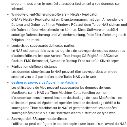
programmées et en temps réel et accéder facilement à vos données sur
Internet.
Windows-Client-Sicherungssoftware – NetBak Replicator
QNAPs NetBak Replicator ist ein Dienstprogramm, mit dem Anwender die
Dateien und Ordner auf ihren Windows-PCs auf dem Turbo-NAS sichern und
die Daten darüber wiederherstellen können. Diese Software unterstützt
sofortige Datensicherung und Wiederherstellung, Dateifilter, Sicherung nach
Zeitplan und mehr.
Logiciels de sauvegarde de tierces parties
Le NAS est compatible avec les logiciels de sauvegarde les plus populaires
d'autres éditeurs, tels que Acronis True Image, CA BrightStor ARCserve
Backup, EMC Retrospect, Symantec Backup Exec ou LaCie SilverKeeper.
Réplication chiffrée à distance
Les données stockées sur le NAS peuvent être sauvegardées en mode
sécurisé vers et à partir d'un autre Turbo NAS via le web.
Gestion et sauvegarde Apple Time Machine
Les utilisateurs de Mac peuvent sauvegarder les données de leurs
MacBooks sur le NAS via Time Machine. Cette fonction permet
d'économiser sensiblement l'espace de stockage de leurs MacBooks. Les
utilisateurs peuvent également spécifier l'espace de stockage dédié à la
sauvegarde Time Machine sur le NAS et gérer facilement les données
sauvegardées par le biais de l'interface d'administration de type web.
Sauvegarde USB super haute vitesse
L'utilisateur peut configurer le bouton copie d'une touche sur l'avant du NAS