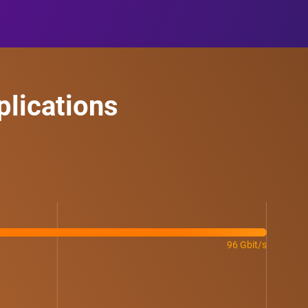
plications
96 Gbit/s