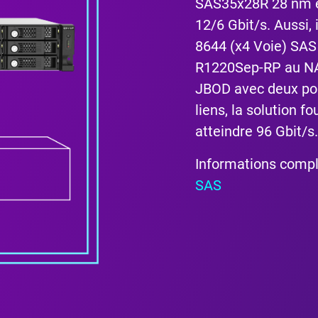
SAS35x28R 28 nm e
12/6 Gbit/s. Aussi,
8644 (x4 Voie) SAS 
R1220Sep-RP au NAS
JBOD avec deux por
liens, la solution f
atteindre 96 Gbit/s.
Informations comp
SAS