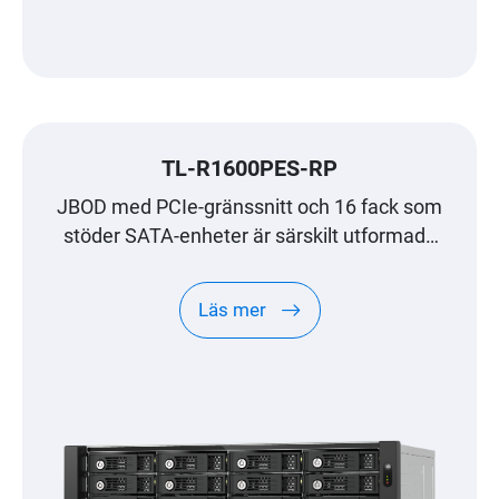
TL-R1600PES-RP
JBOD med PCIe-gränssnitt och 16 fack som
stöder SATA-enheter är särskilt utformade
för QNAP NAS-expansion i petabytestorlek
Läs mer