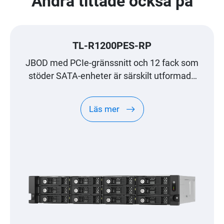
Andra tittade också på
TL-R1200PES-RP
JBOD med PCIe-gränssnitt och 12 fack som
stöder SATA-enheter är särskilt utformade
för QNAP NAS-expansion i petabytestorlek
Läs mer