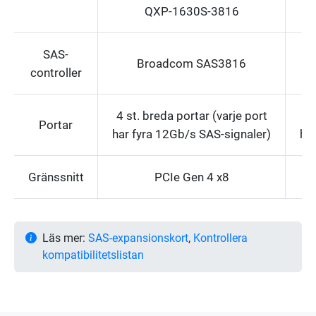
QXP-1630S-3816
SAS-
Broadcom SAS3816
controller
4 st. breda portar (varje port
2 
Portar
har fyra 12Gb/s SAS-signaler)
ha
Gränssnitt
PCIe Gen 4 x8
Läs mer:
SAS-expansionskort
,
Kontrollera
kompatibilitetslistan