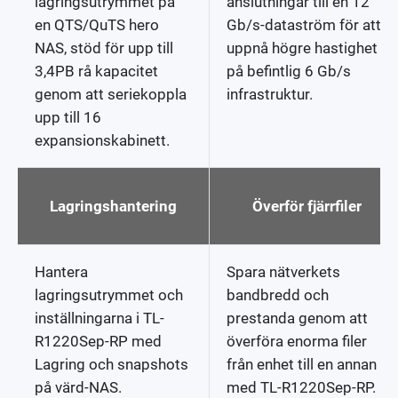
lagringsutrymmet på
anslutningar till en 12
en QTS/QuTS hero
Gb/s-dataström för att
NAS, stöd för upp till
uppnå högre hastighet
3,4PB rå kapacitet
på befintlig 6 Gb/s
genom att seriekoppla
infrastruktur.
upp till 16
expansionskabinett.
Lagringshantering
Överför fjärrfiler
Hantera
Spara nätverkets
lagringsutrymmet och
bandbredd och
inställningarna i TL-
prestanda genom att
R1220Sep-RP med
överföra enorma filer
Lagring och snapshots
från enhet till en annan
på värd-NAS.
med TL-R1220Sep-RP.