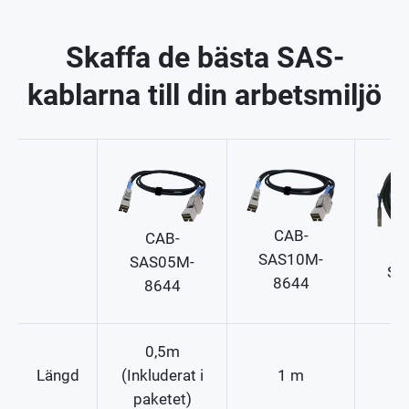
Skaffa de bästa SAS-
kablarna till din arbetsmiljö
CAB-
CAB-
SAS10M-
SAS05M-
SA
8644
8644
0,5m
Längd
(Inkluderat i
1 m
paketet)