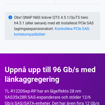
Obs! QNAP NAS kräver QTS 4.5.1/QuTS hero
h4.5.1 (eller senare) med ett installerat PCIe SAS
lagringsexpansionskort.
Kontrollera PCIe SAS-
kortskompatibilitet
Uppnå upp till 96 Gb/s med
länkaggregering
TL-R1220Sep-RP har en lågeffekts 28 nm
SAS35x28R SAS-expanderare och stöder 12/6
Gb/s SAS/SATA-enheter. Det har även fyra 12 Gb/s