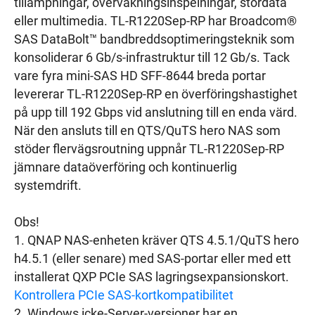
tillämpningar, övervakningsinspelningar, stordata
eller multimedia. TL-R1220Sep-RP har Broadcom®
SAS DataBolt™ bandbreddsoptimeringsteknik som
konsoliderar 6 Gb/s-infrastruktur till 12 Gb/s. Tack
vare fyra mini-SAS HD SFF-8644 breda portar
levererar TL-R1220Sep-RP en överföringshastighet
på upp till 192 Gbps vid anslutning till en enda värd.
När den ansluts till en QTS/QuTS hero NAS som
stöder flervägsroutning uppnår TL-R1220Sep-RP
jämnare dataöverföring och kontinuerlig
systemdrift.
Obs!
1. QNAP NAS-enheten kräver QTS 4.5.1/QuTS hero
h4.5.1 (eller senare) med SAS-portar eller med ett
installerat QXP PCIe SAS lagringsexpansionskort.
Kontrollera PCIe SAS-kortkompatibilitet
2. Windows icke-Server-versioner har en