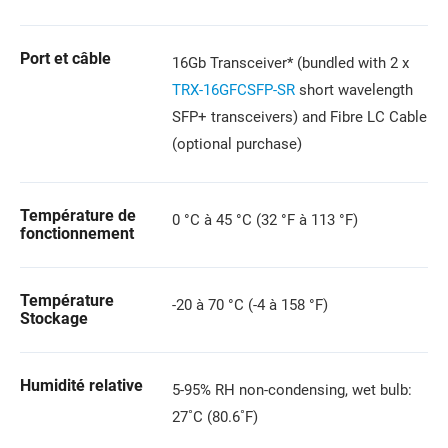
Port et câble
16Gb Transceiver* (bundled with 2 x
TRX-16GFCSFP-SR
short wavelength
SFP+ transceivers) and Fibre LC Cable
(optional purchase)
Température de
0 °C à 45 °C (32 °F à 113 °F)
fonctionnement
Température
-20 à 70 °C (-4 à 158 °F)
Stockage
Humidité relative
5-95% RH non-condensing, wet bulb:
27˚C (80.6˚F)