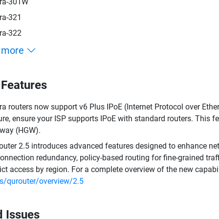
ra-301W
ra-321
ra-322
 more
Features
a routers now support v6 Plus IPoE (Internet Protocol over Ethe
ure, ensure your ISP supports IPoE with standard routers. This f
eway (HGW).
uter 2.5 introduces advanced features designed to enhance net
connection redundancy, policy-based routing for fine-grained traffi
rict access by region. For a complete overview of the new capabili
s/qurouter/overview/2.5
d Issues