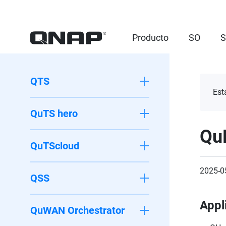
Producto
SO
S
QTS
Est
QuTS hero
Qu
QuTScloud
2025-0
QSS
Appl
QuWAN Orchestrator