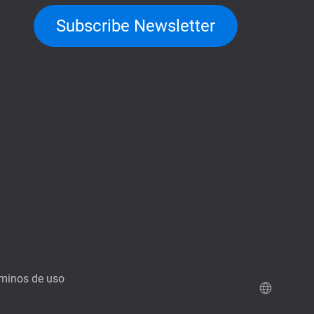
Subscribe Newsletter
minos de uso
Demo de QuTScloud