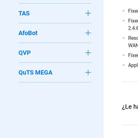
Fixe
TAS
Fixe
2.4.6
AfoBot
Reso
WAN 
QVP
Fixe
Appl
QuTS MEGA
¿Le ha