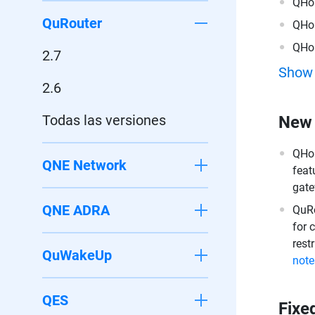
QHo
QuRouter
QHo
QHo
2.7
Show
2.6
Todas las versiones
New 
QHor
QNE Network
feat
gat
QNE ADRA
QuRo
for 
rest
QuWakeUp
note
QES
Fixe