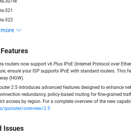
ra-301W
ra-321
ra-322
 more
Features
a routers now support v6 Plus IPoE (Internet Protocol over Ethe
ure, ensure your ISP supports IPoE with standard routers. This f
eway (HGW).
uter 2.5 introduces advanced features designed to enhance net
connection redundancy, policy-based routing for fine-grained traffi
rict access by region. For a complete overview of the new capabili
s/qurouter/overview/2.5
d Issues