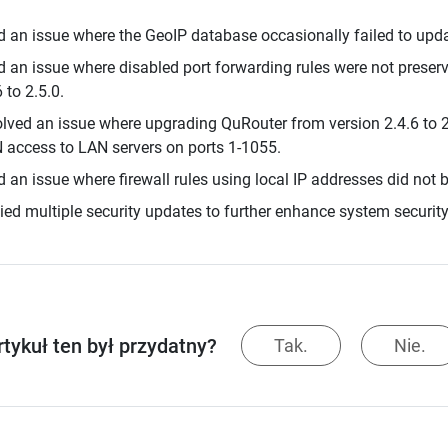
d an issue where the GeoIP database occasionally failed to upda
d an issue where disabled port forwarding rules were not preser
 to 2.5.0.
lved an issue where upgrading QuRouter from version 2.4.6 to 2
access to LAN servers on ports 1-1055.
d an issue where firewall rules using local IP addresses did not b
ied multiple security updates to further enhance system security
rtykuł ten był przydatny?
Tak.
Nie.