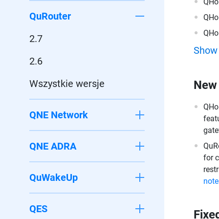
QHo
QuRouter
QHo
QHo
2.7
Show
2.6
Wszystkie wersje
New 
QHor
QNE Network
feat
gat
QNE ADRA
QuRo
for 
rest
QuWakeUp
note
QES
Fixe