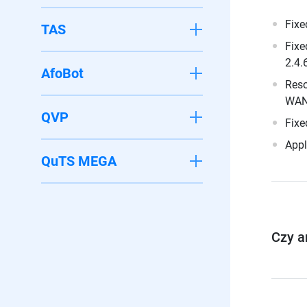
Fixe
TAS
Fixe
2.4.6
AfoBot
Reso
WAN 
QVP
Fixe
Appl
QuTS MEGA
Czy a