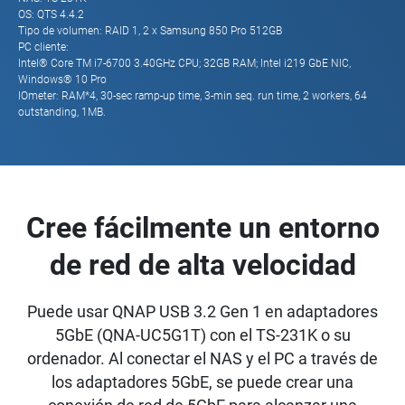
OS: QTS 4.4.2
Tipo de volumen: RAID 1, 2 x Samsung 850 Pro 512GB
PC cliente:
Intel® Core TM i7-6700 3.40GHz CPU; 32GB RAM; Intel i219 GbE NIC,
Windows® 10 Pro
IOmeter: RAM*4, 30-sec ramp-up time, 3-min seq. run time, 2 workers, 64
outstanding, 1MB.
Cree fácilmente un entorno
de red de alta velocidad
Puede usar QNAP USB 3.2 Gen 1 en adaptadores
5GbE (QNA-UC5G1T) con el TS-231K o su
ordenador. Al conectar el NAS y el PC a través de
los adaptadores 5GbE, se puede crear una