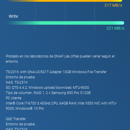
217 MB/s
Write
221 MB/s
Probado en los laboratorios de QNAP. Las cifras pueden variar según el
entorno.
TS-231K with QNA-UC5G1T Adapter 10GB Windows File Transfer
Entorno de prueba:
NAS: TS-231K
SO: QTS 4.4.2, Windows upload/download, MTU-9000
Tipo de volumen: RAID 1, 2 x Samsung 850 Pro 512GB
PC cliente:
Intel® Core i7-6700 3.40GHz CPU; 64GB RAM; Intel X550 NIC with MTU-
9000; Windows® 10 Pro
GbE Transfer
Entorno de prueba:
NAS: TS-231K