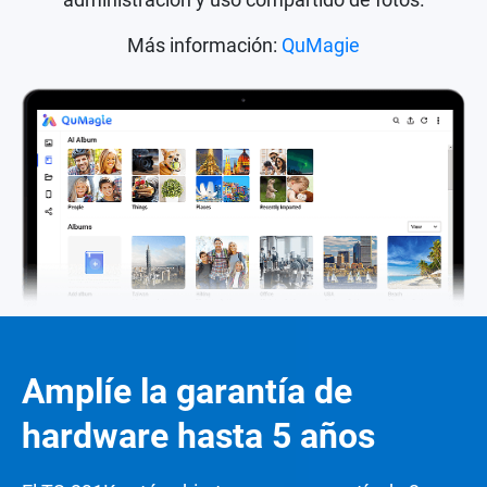
Más información:
QuMagie
Amplíe la garantía de
hardware hasta 5 años